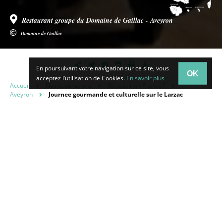
Restaurant groupe du Domaine de Gaillac - Aveyron
Domaine de Gaillac
En poursuivant votre navigation sur ce site, vous
OK
acceptez l’utilisation de Cookies.
En savoir plus
Accueil
Nos destinations
Où partir en France ?
Aveyron
Journee gourmande et culturelle sur le Larzac
JOURNEE GOURMANDE
ET CULTURELLE SUR LE
LARZAC
Découverte d’une cité templière puis repas et spectacle à 7
km dans un Domaine caussenard à proximité de l’A75.
Groupes de 30 à 200 personnes.