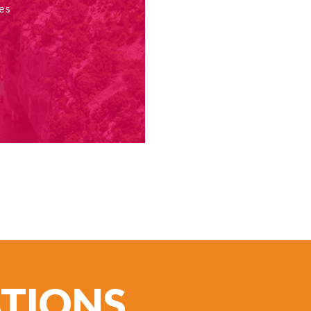
es
ATIONS