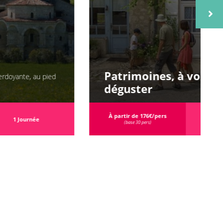
Patrimoines, à voir et à
déguster
À partir de 176€/pers
2 jours / 1 nuit
(base 30 pers)