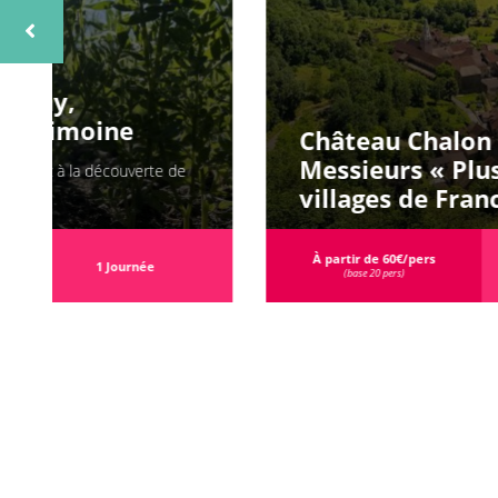
Château Chalon et Baume les
Messieurs « Plus beaux
villages de France du Jura »
À partir de 60€/pers
1 Journée
(base 20 pers)