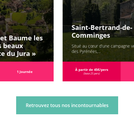
Saint-Bertrand-de-
Comminges
Situé au cœur d'une campagne verdoyante, au pied
des Pyrénées,...
À partir de 45€/pers
1 Journée
(base 25 pers)
Retrouvez tous nos incontournables